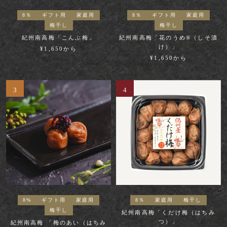
8％
ギフト用
家庭用
8％
ギフト用
家庭用
梅干し
梅干し
紀州南高梅「こんぶ梅」
紀州南高梅「花のうめ®︎（しそ漬
け）」
¥1,650から
¥1,650から
8%
ギフト用
家庭用
8％
家庭用
梅干し
梅干し
紀州南高梅「くだけ梅（はちみ
つ）」
紀州南高梅 「梅のあい（はちみ