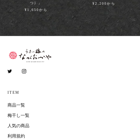
つ）」
¥2,200から
¥1,650から
ITEM
商品一覧
梅干し一覧
人気の商品
利用規約