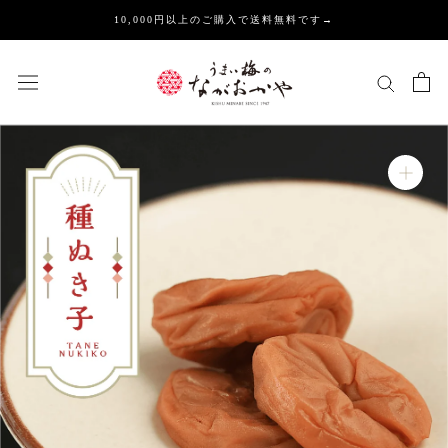
ス
10,000円以上のご購入で送料無料です→
キ
ッ
プ
し
て
コ
ン
テ
ン
ツ
に
移
動
す
る