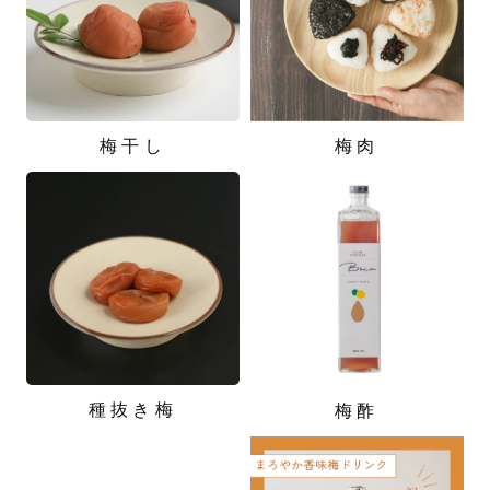
梅干し
梅肉
種抜き梅
梅酢