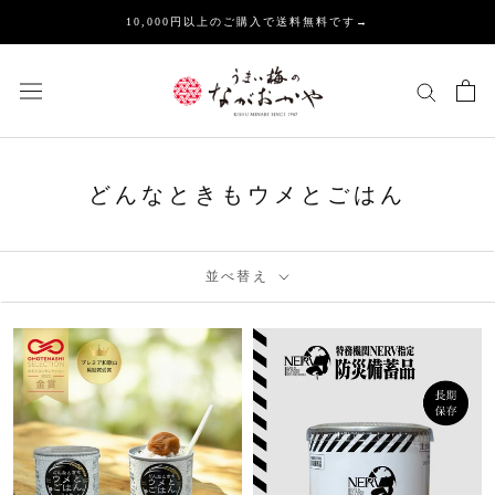
ス
10,000円以上のご購入で送料無料です→
キ
ッ
プ
し
て
コ
ン
どんなときもウメとごはん
テ
ン
ツ
並べ替え
に
移
動
す
る